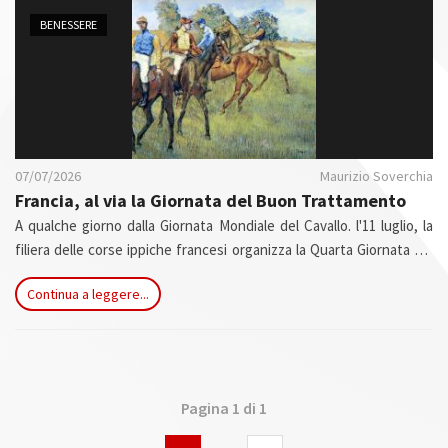
n
BENESSERE
07/07/2026
Maurizio Soverchia
Francia, al via la Giornata del Buon Trattamento
A qualche giorno dalla Giornata Mondiale del Cavallo. l'11 luglio, la
filiera delle corse ippiche francesi organizza la Quarta Giornata del
Buon Trattamento. Un'edizione che segna un reale cambio di passo
Continua a leggere...
di questa mobilitazione che, lanciata nel 2023, mette in contatto e
riunisce il grande pubblico e gli operatori.
Pagina 1 di 1