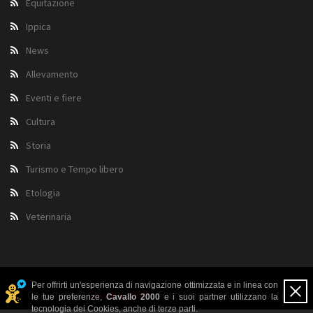
Equitazione
Ippica
News
Allevamento
Eventi e fiere
Cultura
Storia
Turismo e Tempo libero
Etologia
Veterinaria
Per offrirti un'esperienza di navigazione ottimizzata e in linea con
Copyright ©
Cavallo 2000
- Tutti i diritti sono riservati.
le tue preferenze,
Cavallo 2000
e i suoi partner utilizzano la
tecnologia dei Cookies, anche di terze parti.