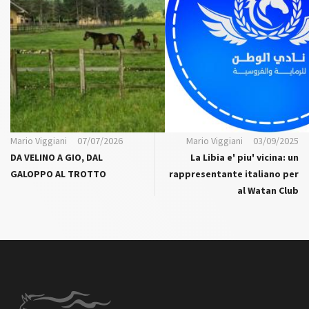
Mario Viggiani
07/07/2026
Mario Viggiani
03/09/2025
DA VELINO A GIO, DAL
La Libia e' piu' vicina: un
GALOPPO AL TROTTO
rappresentante italiano per
al Watan Club