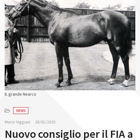
n
IL grande Nearco
NEWS
Mario Viggiani
28/01/2025
Nuovo consiglio per il FIA a