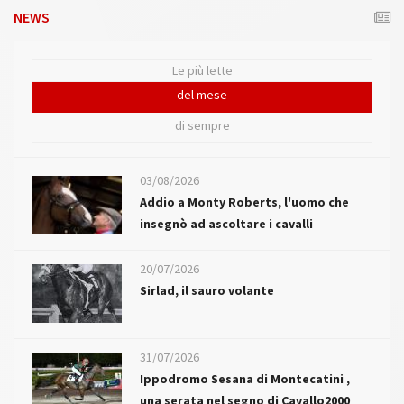
NEWS
Le più lette
del mese
di sempre
03/08/2026
Addio a Monty Roberts, l'uomo che
insegnò ad ascoltare i cavalli
20/07/2026
Sirlad, il sauro volante
31/07/2026
Ippodromo Sesana di Montecatini ,
una serata nel segno di Cavallo2000