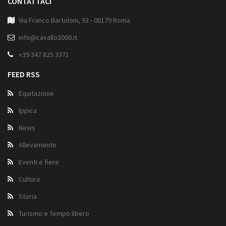
CONTATTACI
Via Franco Bartoloni, 93 - 00179 Roma
info@cavallo2000.it
+39 347 825 3371
FEED RSS
Equitazione
Ippica
News
Allevamento
Eventi e fiere
Cultura
Storia
Turismo e Tempo libero