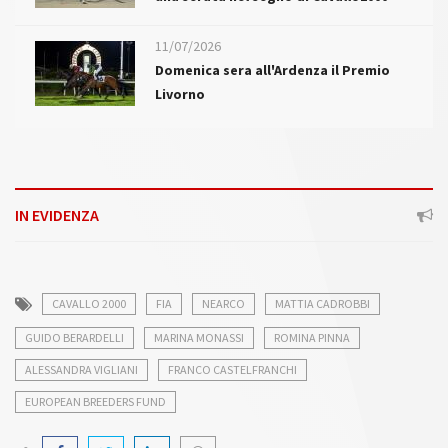
11/07/2026
Domenica sera all'Ardenza il Premio
Livorno
IN EVIDENZA
CAVALLO 2000
FIA
NEARCO
MATTIA CADROBBI
GUIDO BERARDELLI
MARINA MONASSI
ROMINA PINNA
ALESSANDRA VIGLIANI
FRANCO CASTELFRANCHI
EUROPEAN BREEDERS FUND