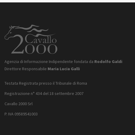
Agenzia di Informazione Indipendente fondata da
Rodolfo Galdi
Direttore Responsabile
Maria Lucia Galli
Testata Registrata presso il Tribunale di Roma
Registrazione n° 434 del 18 settembre 2007
Cavallo 2000 Srl
P. IVA 09589541003