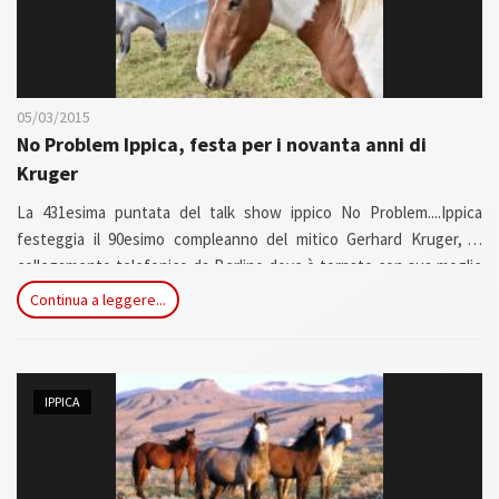
05/03/2015
No Problem Ippica, festa per i novanta anni di
Kruger
La 431esima puntata del talk show ippico No Problem....Ippica
festeggia il 90esimo compleanno del mitico Gerhard Kruger, in
collegamento telefonico da Berlino dove è tornato con sua moglie
Sibilla.Ospiti in studio gli allenatori del galoppo nazionale Gianluca
Continua a leggere...
Bietolini e Marco Oppo
IPPICA