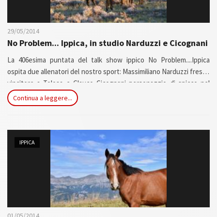
29/05/2014
No Problem... Ippica, in studio Narduzzi e Cicognani
La 406esima puntata del talk show ippico No Problem....Ippica
ospita due allenatori del nostro sport: Massimiliano Narduzzi fresco
vincitore a Tolosa e Glauco Cicognani personaggio di spicco nel
trotto e nel galoppo. Clip video di Riccardo Santoliquido inviato a
Continua a leggere...
San Siro per le Oaks d'Italia. In studio anche Giuseppe Moscuzza nel
programma in onda sui canali UnireTv e RomaUno (220 e 518 Sky in
chiaro) venerdi e sabato sera, replica la domenica mattina.Conduce
Rolando Luzi.
IPPICA
01/05/2014