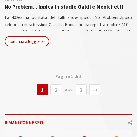
No Problem... Ippica in studio Galdi e Menichetti
La 402esima puntata del talk show ippico No Problem...Ippica
celebra la riuscitissima Cavalli a Roma che ha registrato oltre 74.000
visiotatori.Ospiti della serata il direttore di Cavallo2000.it Rodolfo
Galdi e l'allenatore di purosangue Riccardo Menichetti. In studio
Continua a leggere...
anche Giuseppe Moscuzza,Stefano Luciani e Riccardo
Santoliquido.La messa in onda di No Problem...Ippica è dal venerdì
sera, il sabato e la domenica mattina in replica sui canali UnireTv e
RomaUno (220 e 518 di Sky)visibile anche sul sito noproblemippica
di youtube.it).Conduce Rolando Luzi.
Pagina 1 di 3
1
2
3
RIMANI CONNESSO