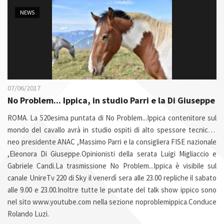
n
NEWS
07/06/2017
No Problem... Ippica, in studio Parri e la Di Giuseppe
ROMA. La 520esima puntata di No Problem...Ippica contenitore sul
mondo del cavallo avrà in studio ospiti di alto spessore tecnico:il
neo presidente ANAC ,Massimo Parri e la consigliera FISE nazionale
,Eleonora Di Giuseppe.Opinionisti della serata Luigi Migliaccio e
Gabriele Candi.La trasmissione No Problem...Ippica è visibile sul
canale UnireTv 220 di Sky il venerdì sera alle 23.00 repliche il sabato
alle 9.00 e 23.00.Inoltre tutte le puntate del talk show ippico sono
nel sito
www.youtube.com
nella sezione noproblemippica.Conduce
Rolando Luzi.