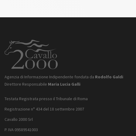
Agenzia di Informazione Indipendente fondata da
Rodolfo Galdi
Direttore Responsabile
Maria Lucia Galli
Testata Registrata presso il Tribunale di Roma
Registrazione n° 434 del 18 settembre 2007
Cavallo 2000 Srl
P. IVA 09589541003