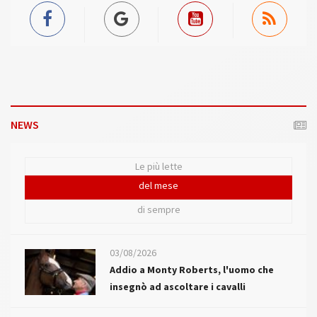
NEWS
Le più lette
del mese
di sempre
03/08/2026
Addio a Monty Roberts, l'uomo che
insegnò ad ascoltare i cavalli