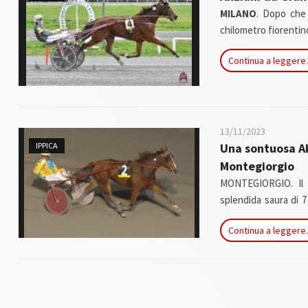
MILANO
. Dopo che 
chilometro fiorentin
del Mario Locatelli, 
Continua a leggere.
anche un importante
13/11/2023
IPPICA
Una sontuosa Ak
Montegiorgio
MONTEGIORGIO. Il P
splendida saura di 7
del San Paolo con un 
Continua a leggere.