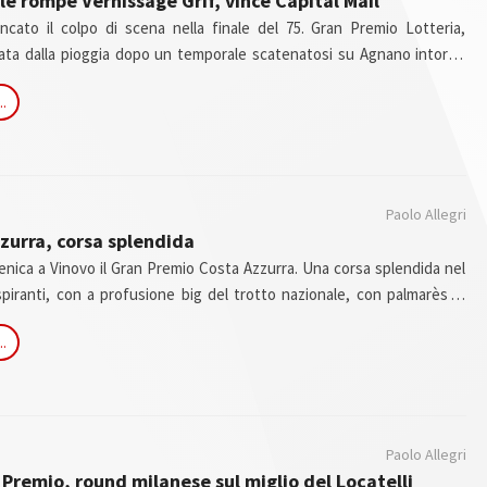
ale rompe Vernissage Grif, vince Capital Mail
ato il colpo di scena nella finale del 75. Gran Premio Lotteria,
iata dalla pioggia dopo un temporale scatenatosi su Agnano intorno
Vernissage Grif, che aveva passeggiato in batteria, sembrava avviato
..
rionfo nella kermesse partenopea.
Paolo Allegri
zurra, corsa splendida
enica a Vinovo il Gran Premio Costa Azzurra. Una corsa splendida nel
spiranti, con a profusione big del trotto nazionale, con palmarès di
 abbonda lo status di gruppo 1.
..
Paolo Allegri
 Premio, round milanese sul miglio del Locatelli