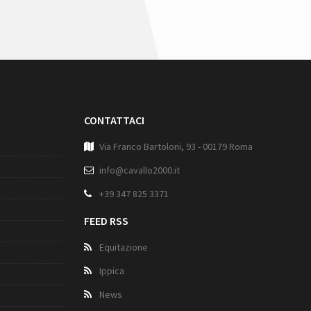
CONTATTACI
Via Franco Bartoloni, 93 - 00179 Roma
info@cavallo2000.it
+39 347 825 3371
FEED RSS
Equitazione
Ippica
News