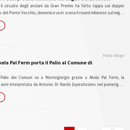
il circuito degli anziani da Gran Premio ha fatto tappa sul doppio
o del Ponte Vecchio, domenica va in scena il round milanese sul miglio
che ricorda una figura importante dell'ippica lombarda al quale si deve
..
 sviluppo del Sesana di Montecatini.
Paolo Allegri
ela Pal Ferm porta il Palio al Comune di
alio dei Comuni va a Montegiorgio grazie a Akela Pal Ferm, la
 anni interpretata da Antonio Di Nardo (ispiratissimo nel pomeriggio
poker di vittorie).
..