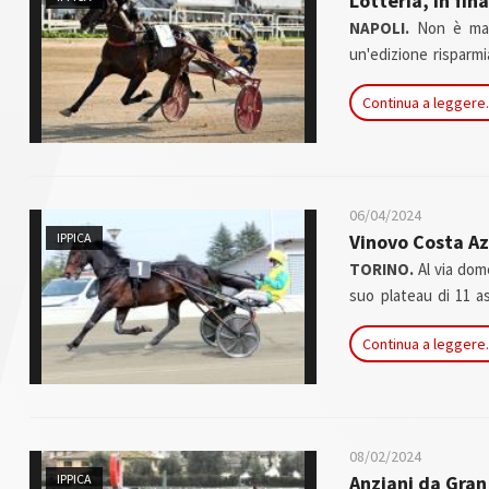
Lotteria, in fin
NAPOLI.
Non è manc
un'edizione risparm
all'ora di pranzo. 
Continua a leggere.
verso il suo terzo t
06/04/2024
IPPICA
Vinovo Costa Az
TORINO.
Al via dom
suo plateau di 11 a
tutto rispetto, dove
Continua a leggere.
08/02/2024
IPPICA
Anziani da Gran