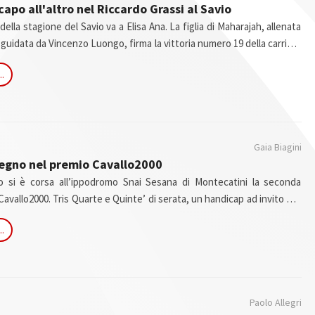
capo all'altro nel Riccardo Grassi al Savio
della stagione del Savio va a Elisa Ana. La figlia di Maharajah, allenata
 guidata da Vincenzo Luongo, firma la vittoria numero 19 della carriera
rso di testa. E’ stata una serata di Gran Premio con gli anziani grandi
..
ccardo Grassi – Trofeo Romagna Iniziative edizione 2026, quella di
ppodromo del Savio.
Gaia Biagini
segno nel premio Cavallo2000
o si è corsa all’ippodromo Snai Sesana di Montecatini la seconda
Cavallo2000. Tris Quarte e Quinte’ di serata, un handicap ad invito per
i.
..
Paolo Allegri