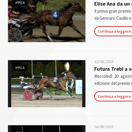
IPPICA
Elise Ana da un 
Il primo gran premio 
da Gennaro Casillo e
imponendosi in perco
Continua a leggere.
protagonisti del Ri
sabato 4 luglio all’i
22/08/2025
IPPICA
Futura Trebi a 
Mercoledì 20 agost
edizione del premio 
i 4 anni sui 2040 metr
Continua a leggere.
04/08/2025