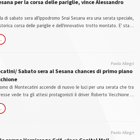
sana per la corsa delle pariglie, vince Alessandro
 di sabato sera all'ippodromo Snai Sesana era una serata speciale,
storica corsa delle pariglie e dell'innovativo trotto montato. E' stato
llo che i 1500 spettatori hanno potuto apprezzare: entrambi i due
..
 emozioni e arrivi molto belli.
Paolo Allegri
catini/ Sabato sera al Sesana chances di primo piano
cchione
romo di Montecatini accende di nuovo le luci per una serata che tra
eresse vede tra gli attesi protagonisti il driver Roberto Vecchione. Il
sa indossa sempre la giubba della Germania ha ottime chances nei tre
..
ata.
Paolo Allegri