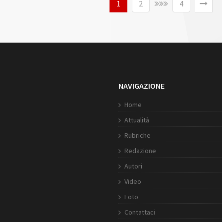
1
2
4
NAVIGAZIONE
Home
Attualità
Rubriche
Redazione
Autori
Video
Foto
Contattaci