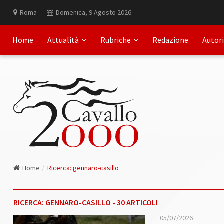
Roma
Domenica, 9 Agosto 2026
Home
Attualità
Rubriche
Redazione
Autori
Home
Ricerca: gennaro-casillo
RICERCA: GENNARO-CASILLO - 30 ARTICOLI
05/07/2026