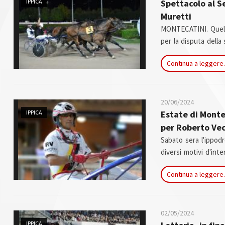
IPPICA
Spettacolo al Se
Muretti
MONTECATINI. Quella
per la disputa della 
spettacolo puro que
Continua a leggere.
eventi hanno regalato
20/06/2024
IPPICA
Estate di Monte
per Roberto Ve
Sabato sera l'ippod
diversi motivi d'int
guidatore che in cor
Continua a leggere.
ingaggi della sua ser
02/05/2024
IPPICA