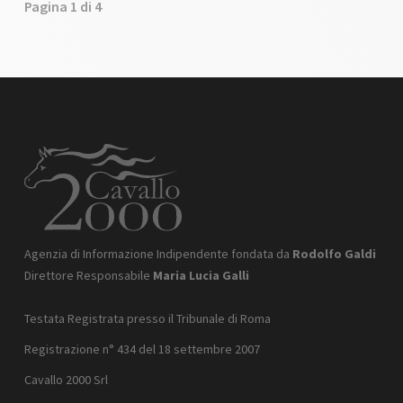
Pagina 1 di 4
Agenzia di Informazione Indipendente fondata da
Rodolfo Galdi
Direttore Responsabile
Maria Lucia Galli
Testata Registrata presso il Tribunale di Roma
Registrazione n° 434 del 18 settembre 2007
Cavallo 2000 Srl