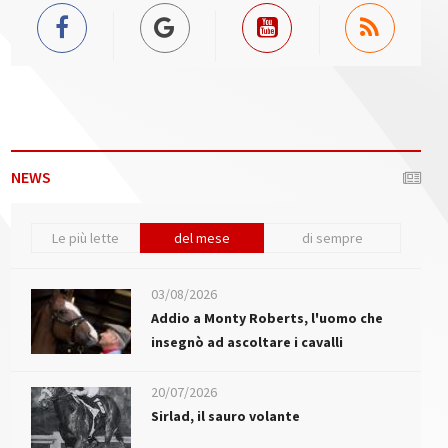
NEWS
Le più lette
del mese
di sempre
03/08/2026
Addio a Monty Roberts, l'uomo che
insegnò ad ascoltare i cavalli
20/07/2026
Sirlad, il sauro volante