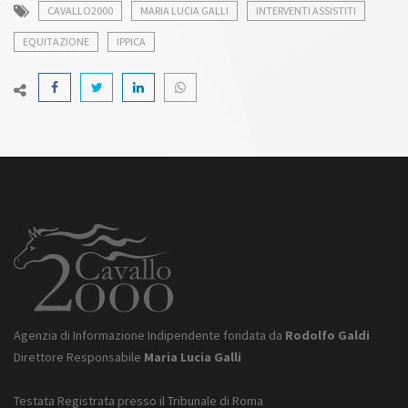
CAVALLO2000
MARIA LUCIA GALLI
INTERVENTI ASSISTITI
EQUITAZIONE
IPPICA
Agenzia di Informazione Indipendente fondata da
Rodolfo Galdi
Direttore Responsabile
Maria Lucia Galli
Testata Registrata presso il Tribunale di Roma