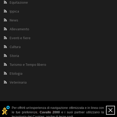
Equitazione
Ippica
News
Allevamento
Eventi e fiere
Cultura
Storia
Turismo e Tempo libero
Etologia
Veterinaria
Per offrirti un'esperienza di navigazione ottimizzata e in linea con
Copyright ©
Cavallo 2000
- Tutti i diritti sono riservati.
le tue preferenze,
Cavallo 2000
e i suoi partner utilizzano la
tecnologia dei Cookies, anche di terze parti.