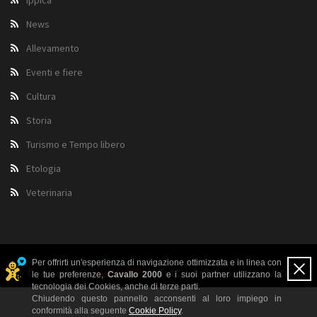
Ippica
News
Allevamento
Eventi e fiere
Cultura
Storia
Turismo e Tempo libero
Etologia
Veterinaria
Per offrirti un'esperienza di navigazione ottimizzata e in linea con
Copyright ©
Cavallo 2000
- Tutti i diritti sono riservati.
le tue preferenze,
Cavallo 2000
e i suoi partner utilizzano la
tecnologia dei Cookies, anche di terze parti.
Chiudendo questo pannello acconsenti al loro impiego in
conformità alla seguente
Cookie Policy
.